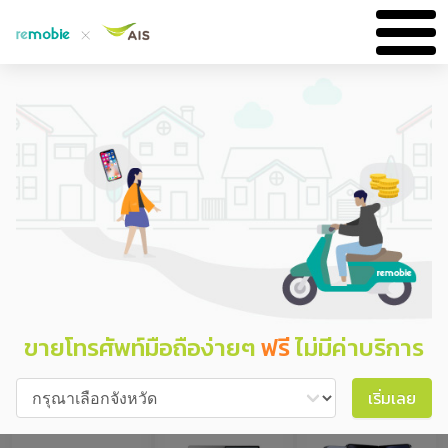
เลือกมือถือ

ระบุสภาพ

ใส่ข้อมูล

ส่งของ

ที่อยากขาย
การใช้งาน
ติดต่อ
และรับเงิน
ขายโทรศัพท์ง่ายๆ ต้อง remobie
ขายโทรศัพท์มือถือง่ายๆ
ฟรี
ไม่มีค่าบริการ
เริ่มเลย