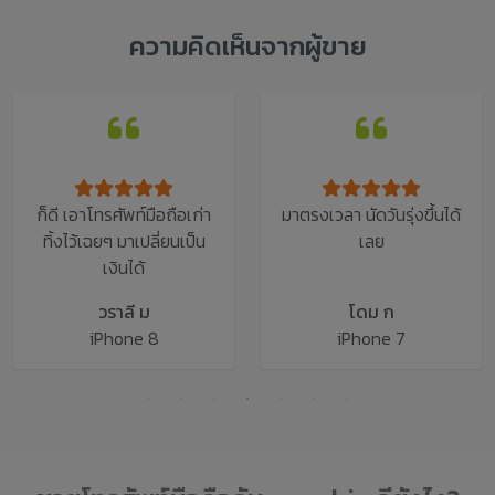
ความคิดเห็นจากผู้ขาย
เก่า
มาตรงเวลา นัดวันรุ่งขึ้นได้
ไม่ต้องเสียเวลาเดินทา
ป็น
เลย
โดม ก
สิริวัลย์ ก
iPhone 7
iPhone 6s