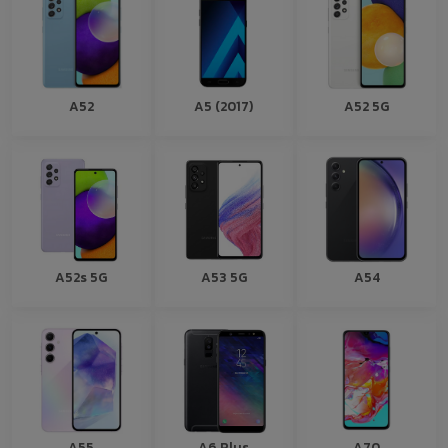
A52
A5 (2017)
A52 5G
A52s 5G
A53 5G
A54
A55
A6 Plus
A70