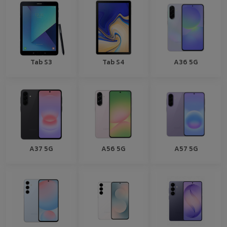
Tab S3
Tab S4
A36 5G
A37 5G
A56 5G
A57 5G