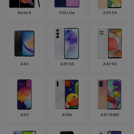
Note 9
S10 Lite
A33 5G
A34
A35 5G
A42 5G
A50
A50s
A51 (6GB)